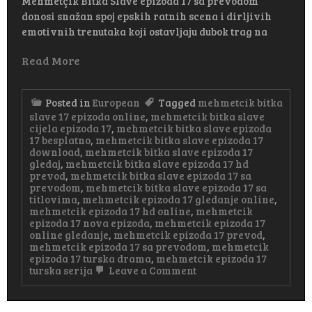
Mehmetçik Bitka Slave epizoda 17 sa prevodom”
donosi snažan spoj epskih ratnih scena i dirljivih
emotivnih trenutaka koji ostavljaju dubok trag na
Read More
Posted in
European
Tagged
mehmetcik bitka
slave 17 epizoda online
,
mehmetcik bitka slave
cijela epizoda 17
,
mehmetcik bitka slave epizoda
17 besplatno
,
mehmetcik bitka slave epizoda 17
download
,
mehmetcik bitka slave epizoda 17
gledaj
,
mehmetcik bitka slave epizoda 17 hd
prevod
,
mehmetcik bitka slave epizoda 17 sa
prevodom
,
mehmetcik bitka slave epizoda 17 sa
titlovima
,
mehmetcik epizoda 17 gledanje online
,
mehmetcik epizoda 17 hd online
,
mehmetcik
epizoda 17 nova epizoda
,
mehmetcik epizoda 17
online gledanje
,
mehmetcik epizoda 17 prevod
,
mehmetcik epizoda 17 sa prevodom
,
mehmetcik
epizoda 17 turska drama
,
mehmetcik epizoda 17
on
turska serija
Leave a Comment
Mehmetçik
Bitka
Slave