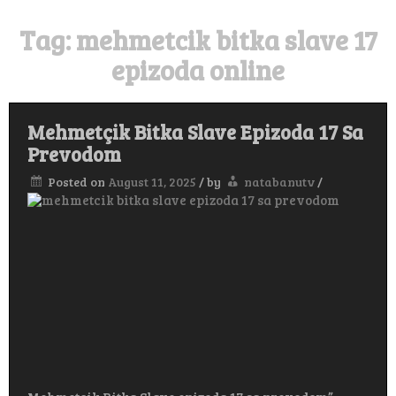
Tag:
mehmetcik bitka slave 17
epizoda online
Mehmetçik Bitka Slave Epizoda 17 Sa
Prevodom
Posted on
August 11, 2025
/
by
natabanutv
/