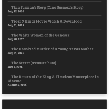
Tina Susman’s Story (Tina Susman’s Story)
July 25, 2026
Tiger 3 Hindi Movie Watch & Download
July 31, 2025
The White Woman of the Genesee
July 20, 2026
The Unsolved Murder of a Young Texas Mother
July 31, 2026
The Secret (treasure hunt)
July 3, 2026
The Return of the King A Timeless Masterpiece in
Cinema
August 2, 2025