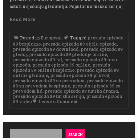
ostati u sjećanju gledatelja. Popularna turska serija,
Read More
Posted in
European
Tagged
presuda epizoda
89 besplatno
,
presuda epizoda 89 cijela epizoda
,
presuda epizoda 89 download
,
presuda epizoda 89
gledaj
,
presuda epizoda 89 gledanje online
,
presuda epizoda 89 hd
,
presuda epizoda 89 nova
epizoda
,
presuda epizoda 89 online
,
presuda
epizoda 89 online besplatno
,
presuda epizoda 89
online gledanje
,
presuda epizoda 89 prevod
,
presuda epizoda 89 sa prevodom
,
presuda epizoda
89 sa prevodom besplatno
,
presuda epizoda 89 sa
prevodom hd
,
presuda epizoda 89 turska drama
,
presuda epizoda 89 turska serija
,
presuda epizoda
on
89 video
Leave a Comment
Presuda
Epizoda
89
Sa
Prevodom
SEARCH