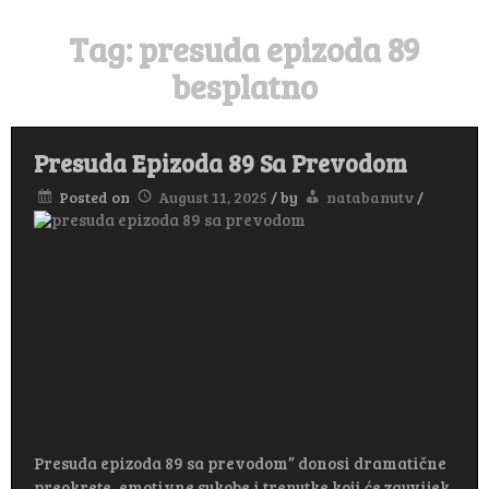
Tag:
presuda epizoda 89
besplatno
Presuda Epizoda 89 Sa Prevodom
Posted on
August 11, 2025
/
by
natabanutv
/
Presuda epizoda 89 sa prevodom” donosi dramatične
preokrete, emotivne sukobe i trenutke koji će zauvijek