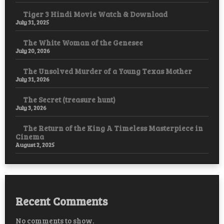
Tiger 3 Hindi Movie Watch & Download
July 31, 2025
The White Woman of the Genesee
July 20, 2026
The Unsolved Murder of a Young Texas Mother
July 31, 2026
The Secret (treasure hunt)
July 3, 2026
The Return of the King A Timeless Masterpiece in
Cinema
August 2, 2025
Recent Comments
No comments to show.