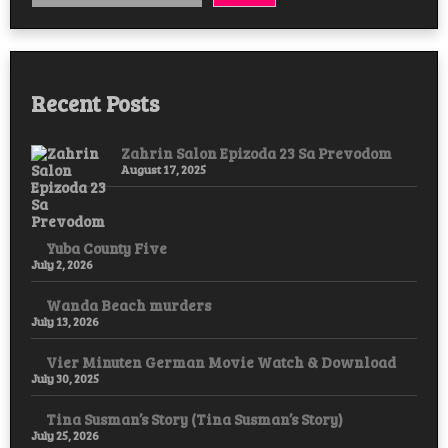
Recent Posts
Zahrin Salon Epizoda 23 Sa Prevodom
August 17, 2025
Yuba County Five
July 2, 2026
Wanda Beach murders
July 13, 2026
Vier Minuten German Movie Watch & Download
July 30, 2025
Tina Susman’s Story (Tina Susman’s Story)
July 25, 2026