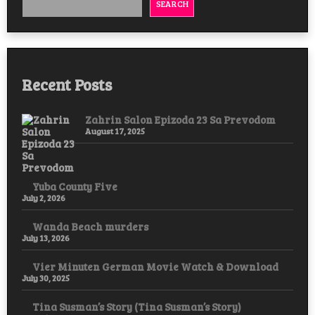
SEARCH
Recent Posts
Zahrin Salon Epizoda 23 Sa Prevodom
August 17, 2025
Yuba County Five
July 2, 2026
Wanda Beach murders
July 13, 2026
Vier Minuten German Movie Watch & Download
July 30, 2025
Tina Susman’s Story (Tina Susman’s Story)