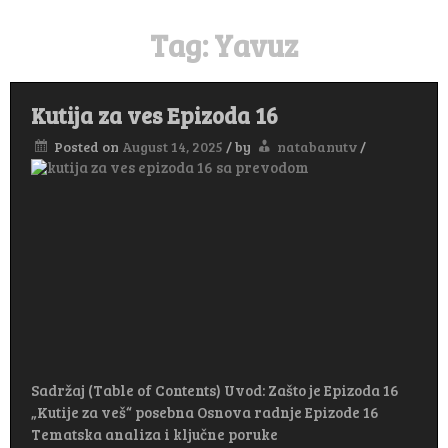
Tag:
Yavuz
Kutija za ves Epizoda 16
Posted on
August 14, 2025
/
by
natabanutv
/
Sadržaj (Table of Contents) Uvod: Zašto je Epizoda 16
„Kutije za veš“ posebna Osnova radnje Epizode 16
Tematska analiza i ključne poruke