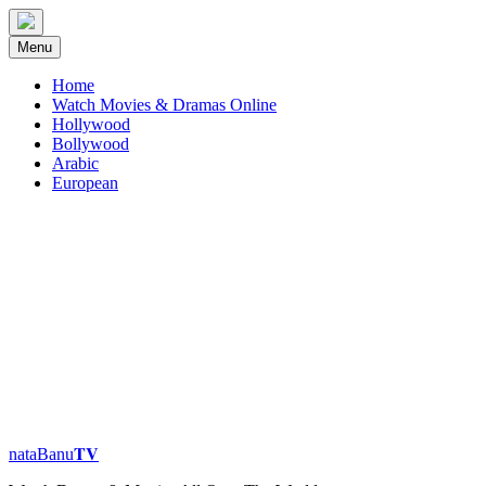
Skip
to
Menu
content
Home
Watch Movies & Dramas Online
Hollywood
Bollywood
Arabic
European
nataBanu𝐓𝐕