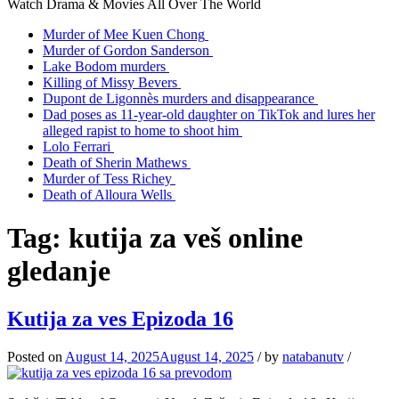
Watch Drama & Movies All Over The World
Murder of Mee Kuen Chong
Murder of Gordon Sanderson
Lake Bodom murders
Killing of Missy Bevers
Dupont de Ligonnès murders and disappearance
Dad poses as 11-year-old daughter on TikTok and lures her
alleged rapist to home to shoot him
Lolo Ferrari
Death of Sherin Mathews
Murder of Tess Richey
Death of Alloura Wells
Tag:
kutija za veš online
gledanje
Kutija za ves Epizoda 16
Posted on
August 14, 2025
August 14, 2025
/
by
natabanutv
/